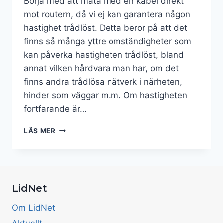
Börja med att mäta med en kabel direkt
mot routern, då vi ej kan garantera någon
hastighet trådlöst. Detta beror på att det
finns så många yttre omständigheter som
kan påverka hastigheten trådlöst, bland
annat vilken hårdvara man har, om det
finns andra trådlösa nätverk i närheten,
hinder som väggar m.m. Om hastigheten
fortfarande är…
JAG
LÄS MER
FÅR
INTE
UT
RÄTT
HASTIGHET
LidNet
Om LidNet
Aktuellt