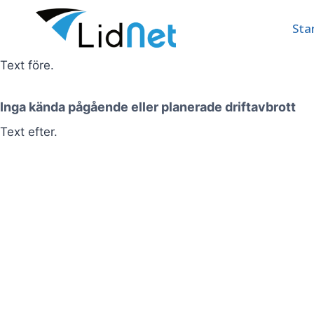
Skip
Sta
to
content
Text före.
Inga kända pågående eller planerade driftavbrott
Text efter.