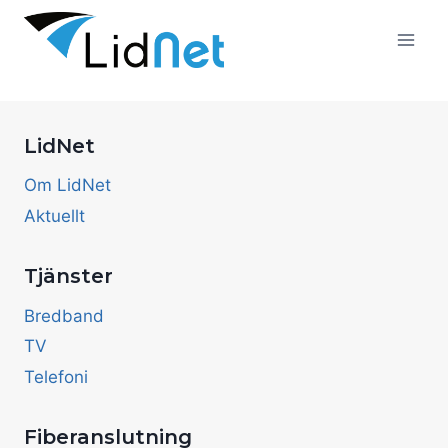
Skip
to
content
LidNet
Om LidNet
Aktuellt
Tjänster
Bredband
TV
Telefoni
Fiberanslutning